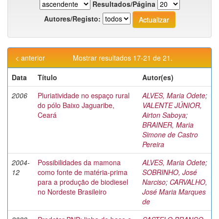
Resultados/Página
Autores/Registo:
< anterior
Mostrar resultados 17-21 de 21.
Data
Título
Autor(es)
2006
Pluriatividade no espaço rural
ALVES, Maria Odete
;
do pólo Baixo Jaguaribe,
VALENTE JÚNIOR,
Ceará
Airton Saboya
;
BRAINER, Maria
Simone de Castro
Pereira
2004-
Possibilidades da mamona
ALVES, Maria Odete
;
12
como fonte de matéria-prima
SOBRINHO, José
para a produção de biodiesel
Narciso
;
CARVALHO,
no Nordeste Brasileiro
José Maria Marques
de