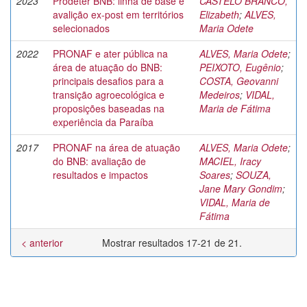
2023
Prodeter BNB: linha de base e
CASTELO BRANCO,
avalição ex-post em territórios
Elizabeth
;
ALVES,
selecionados
Maria Odete
2022
PRONAF e ater pública na
ALVES, Maria Odete
;
área de atuação do BNB:
PEIXOTO, Eugênio
;
principais desafios para a
COSTA, Geovanni
transição agroecológica e
Medeiros
;
VIDAL,
proposições baseadas na
Maria de Fátima
experiência da Paraíba
2017
PRONAF na área de atuação
ALVES, Maria Odete
;
do BNB: avaliação de
MACIEL, Iracy
resultados e impactos
Soares
;
SOUZA,
Jane Mary Gondim
;
VIDAL, Maria de
Fátima
< anterior
Mostrar resultados 17-21 de 21.