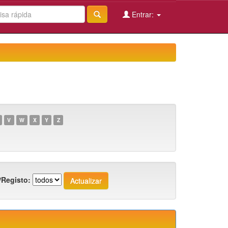
Entrar:
V
W
X
Y
Z
/Registo: