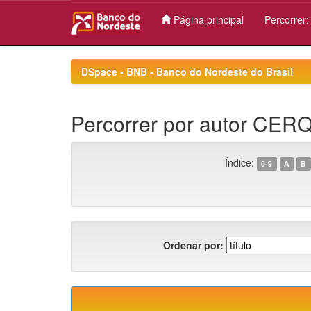
Página principal
Percorrer
Skip
navigation
DSpace - BNB - Banco do Nordeste do Brasil
Percorrer por autor CER
Índice:
0-9
A
B
Ordenar por: