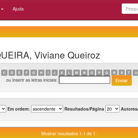
:
Ajuda
QUEIRA, Viviane Queiroz
C
D
E
F
G
H
I
J
K
L
M
N
O
P
Q
R
S
T
U
ou inserir as letras iniciais:
Em ordem:
Resultados/Página
Autores
Mostrar resultados 1-1 de 1.