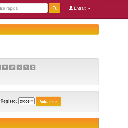
Entrar:
V
W
X
Y
Z
/Registo: