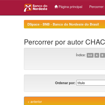
Página principal
Percorrer
Skip
navigation
DSpace - BNB - Banco do Nordeste do Brasil
Percorrer por autor CHA
Índice:
0-9
A
B
Ordenar por:
< anterior