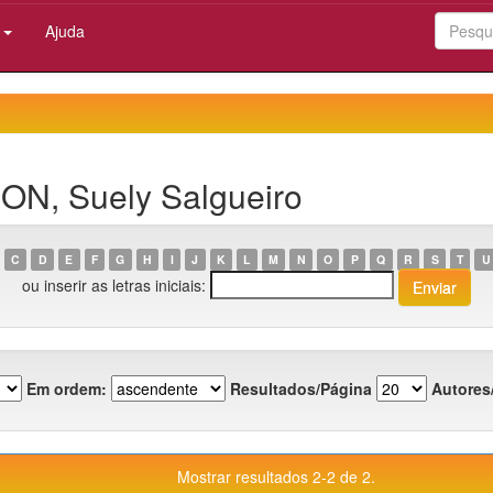
:
Ajuda
CON, Suely Salgueiro
C
D
E
F
G
H
I
J
K
L
M
N
O
P
Q
R
S
T
U
ou inserir as letras iniciais:
Em ordem:
Resultados/Página
Autores
Mostrar resultados 2-2 de 2.