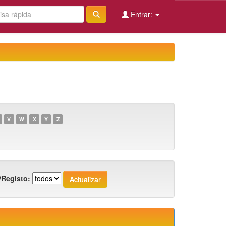
Entrar:
V
W
X
Y
Z
/Registo: