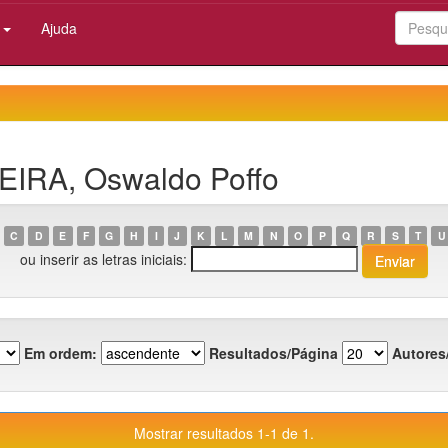
:
Ajuda
REIRA, Oswaldo Poffo
C
D
E
F
G
H
I
J
K
L
M
N
O
P
Q
R
S
T
U
ou inserir as letras iniciais:
Em ordem:
Resultados/Página
Autores
Mostrar resultados 1-1 de 1.