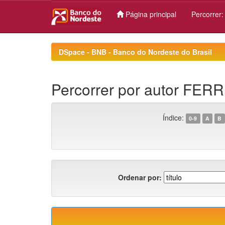
Página principal
Percorrer
Skip
navigation
DSpace - BNB - Banco do Nordeste do Brasil
Percorrer por autor FER
Índice:
0-9
A
B
Ordenar por: