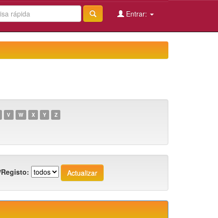
Entrar:
V
W
X
Y
Z
/Registo: