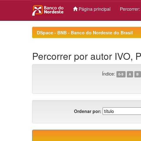
Página principal
Percorrer
Skip
navigation
DSpace - BNB - Banco do Nordeste do Brasil
Percorrer por autor IVO, 
Índice:
0-9
A
B
Ordenar por: