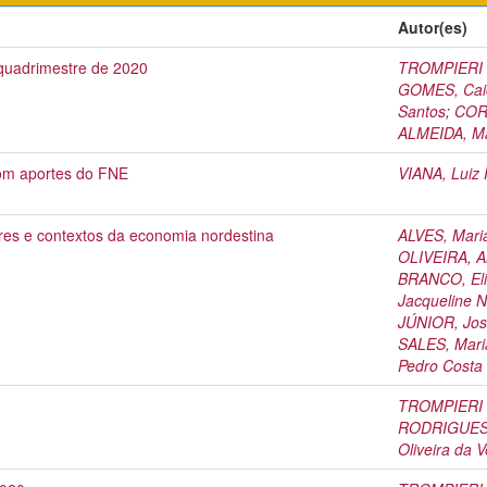
Autor(es)
 quadrimestre de 2020
TROMPIERI N
GOMES, Caio
Santos
;
CORD
ALMEIDA, Ma
om aportes do FNE
VIANA, Luiz
ores e contextos da economia nordestina
ALVES, Mari
OLIVEIRA, Al
BRANCO, Eli
Jacqueline 
JÚNIOR, Jos
SALES, Mari
Pedro Costa
TROMPIERI N
RODRIGUES, 
Oliveira da V