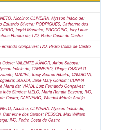
ETO, Nicolino
;
OLIVEIRA, Alysson Inácio de
;
 Eduardo Silveira
;
RODRIGUES, Catherine dos
EIRO, Ingrid Monteiro
;
PROCÓPIO, Iury Lima
;
teus Pereira de
;
IVO, Pedro Costa de Castro
 Fernando Gonçalves
;
IVO, Pedro Costa de Castro
a Odete
;
VALENTE JÚNIOR, Airton Saboya
;
ysson Inácio de
;
CARNEIRO, Diego
;
CASTELO
zabeth
;
MACIEL, Iracy Soares Ribeiro
;
CAMBOTA,
Nogueira
;
SOUZA, Jane Mary Gondim
;
CUNHA
é Maria da
;
VIANA, Luiz Fernando Gonçalves
;
a Inês Simões
;
MELO, Maria Renata Bezerra
;
IVO,
 de Castro
;
CARNEIRO, Wendell Márcio Araújo
ETO, Nicolino
;
OLIVEIRA, Alysson Inácio de
;
Catherine dos Santos
;
PESSOA, Max William
eiga
;
IVO, Pedro Costa de Castro