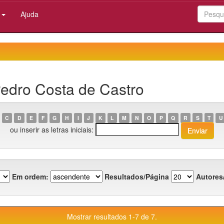
:
Ajuda
Pedro Costa de Castro
C
D
E
F
G
H
I
J
K
L
M
N
O
P
Q
R
S
T
U
ou inserir as letras iniciais:
Em ordem:
Resultados/Página
Autores
Mostrar resultados 1-7 de 7.