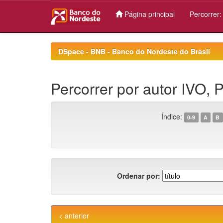
Página principal
Percorrer
Skip
navigation
DSpace - BNB - Banco do Nordeste do Brasil
Percorrer por autor IVO, 
Índice:
0-9
A
B
Ordenar por:
< anterior