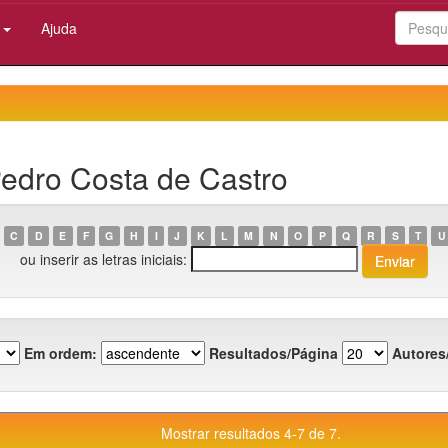
:
Ajuda
Pedro Costa de Castro
C
D
E
F
G
H
I
J
K
L
M
N
O
P
Q
R
S
T
U
ou inserir as letras iniciais:
Em ordem:
Resultados/Página
Autores
Mostrar resultados 4-7 de 7.