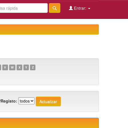
Entrar:
V
W
X
Y
Z
/Registo: