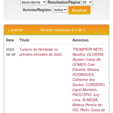
Resultados/Página
Autores/Registo:
< anterior
Mostrar resultados 6-7 de 7.
Data
Título
Autor(es)
2020-
Turismo do Nordeste no
TROMPIERI NETO,
06-08
primeiro trimestre de 2020
Nicolino
;
OLIVEIRA,
Alysson Inácio de
;
GOMES, Caio
Eduardo Silveira
;
RODRIGUES,
Catherine dos
Santos
;
CORDEIRO,
Ingrid Monteiro
;
PROCÓPIO, Iury
Lima
;
ALMEIDA,
Mateus Pereira de
;
IVO, Pedro Costa de