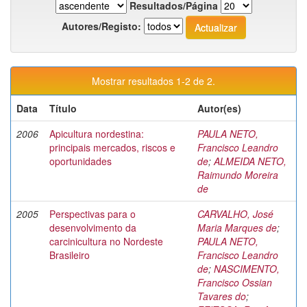
Resultados/Página
Autores/Registo:
Mostrar resultados 1-2 de 2.
Data
Título
Autor(es)
2006
Apicultura nordestina:
PAULA NETO,
principais mercados, riscos e
Francisco Leandro
oportunidades
de
;
ALMEIDA NETO,
Raimundo Moreira
de
2005
Perspectivas para o
CARVALHO, José
desenvolvimento da
Maria Marques de
;
carcinicultura no Nordeste
PAULA NETO,
Brasileiro
Francisco Leandro
de
;
NASCIMENTO,
Francisco Ossian
Tavares do
;