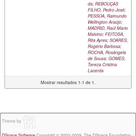
da
;
REBOUÇAS
FILHO, Pedro José
;
PESSOA, Raimundo
Wellington Araújo
;
MADRID, Raúl Mario
Malvino
;
FEITOSA,
Rita Ayres
;
SOARES,
Rogério Barbosa
;
ROCHA, Rosângela
de Sousa
;
GOMES,
Tereza Cristina
Lacerda
Mostrar resultados 1-1 de 1.
Theme by
DSpace Software
Copyright © 2002-2009 The DSpace Foundation -