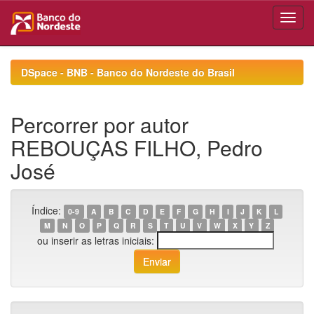
Skip
navigation
DSpace - BNB - Banco do Nordeste do Brasil
Percorrer por autor
REBOUÇAS FILHO, Pedro
José
Índice:
0-9
A
B
C
D
E
F
G
H
I
J
K
L
M
N
O
P
Q
R
S
T
U
V
W
X
Y
Z
ou inserir as letras iniciais: