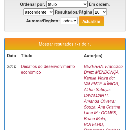
Ordenar por:
Em ordem:
Resultados/Página
Autores/Registo:
Mostrar resultados 1-1 de 1.
Data
Título
Autor(es)
2010
Desafios do desenvolvimento
BEZERRA, Francisco
econômico
Diniz
;
MENDONÇA,
Kamila Vieira de
;
VALENTE JÚNIOR,
Airton Saboya
;
CAVALCANTI,
Amanda Oliveira
;
Souza, Ana Cristina
Lima M.
;
GOMES,
Bruno Maia
;
BOTELHO,