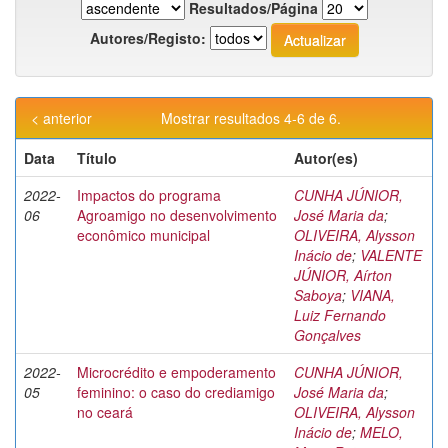
Resultados/Página
Autores/Registo:
< anterior
Mostrar resultados 4-6 de 6.
Data
Título
Autor(es)
2022-
Impactos do programa
CUNHA JÚNIOR,
06
Agroamigo no desenvolvimento
José Maria da
;
econômico municipal
OLIVEIRA, Alysson
Inácio de
;
VALENTE
JÚNIOR, Aírton
Saboya
;
VIANA,
Luiz Fernando
Gonçalves
2022-
Microcrédito e empoderamento
CUNHA JÚNIOR,
05
feminino: o caso do crediamigo
José Maria da
;
no ceará
OLIVEIRA, Alysson
Inácio de
;
MELO,