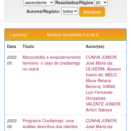
Resultados/Página
Autores/Registo:
< anterior
Mostrar resultados 5-6 de 6.
Data
Título
Autor(es)
2022-
Microcrédito e empoderamento
CUNHA JÚNIOR,
05
feminino: o caso do crediamigo
José Maria da
;
no ceará
OLIVEIRA, Alysson
Inácio de
;
MELO,
Maria Retana
Bezerra
;
VIANA,
Luiz Fernando
Gonçalves
;
VALENTE JÚNIOR,
Aírton Saboya
2022-
Programa Crediamigo: uma
CUNHA JÚNIOR,
08
análise descritiva dos clientes
José Maria da
;