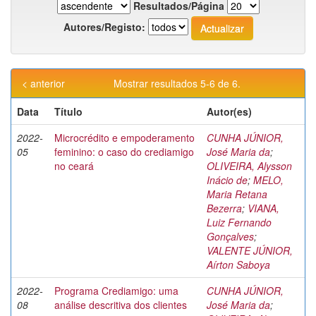
Resultados/Página
Autores/Registo:
< anterior
Mostrar resultados 5-6 de 6.
Data
Título
Autor(es)
2022-
Microcrédito e empoderamento
CUNHA JÚNIOR,
05
feminino: o caso do crediamigo
José Maria da
;
no ceará
OLIVEIRA, Alysson
Inácio de
;
MELO,
Maria Retana
Bezerra
;
VIANA,
Luiz Fernando
Gonçalves
;
VALENTE JÚNIOR,
Aírton Saboya
2022-
Programa Crediamigo: uma
CUNHA JÚNIOR,
08
análise descritiva dos clientes
José Maria da
;