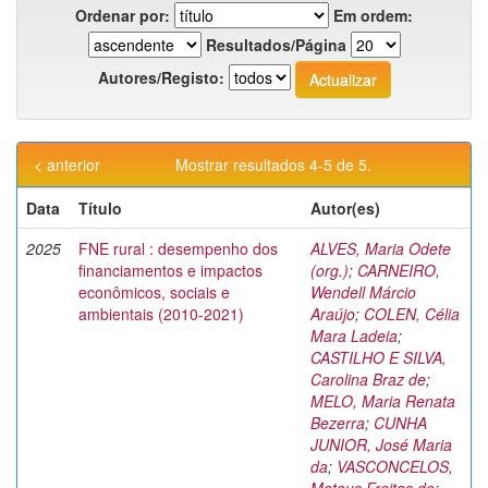
Ordenar por:
Em ordem:
Resultados/Página
Autores/Registo:
< anterior
Mostrar resultados 4-5 de 5.
Data
Título
Autor(es)
2025
FNE rural : desempenho dos
ALVES, Maria Odete
financiamentos e impactos
(org.)
;
CARNEIRO,
econômicos, sociais e
Wendell Márcio
ambientais (2010-2021)
Araújo
;
COLEN, Célia
Mara Ladeia
;
CASTILHO E SILVA,
Carolina Braz de
;
MELO, Maria Renata
Bezerra
;
CUNHA
JUNIOR, José Maria
da
;
VASCONCELOS,