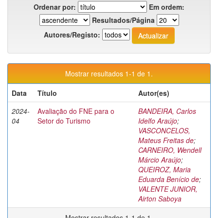
Ordenar por:
Em ordem:
Resultados/Página
Autores/Registo:
Mostrar resultados 1-1 de 1.
Data
Título
Autor(es)
2024-
Avaliação do FNE para o
BANDEIRA, Carlos
04
Setor do Turismo
Idelfo Araújo
;
VASCONCELOS,
Mateus Freitas de
;
CARNEIRO, Wendell
Márcio Araújo
;
QUEIROZ, Maria
Eduarda Benício de
;
VALENTE JUNIOR,
Airton Saboya
Mostrar resultados 1-1 de 1.