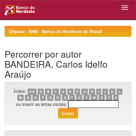
Skip
navigation
DSpace - BNB - Banco do Nordeste do Brasil
Percorrer por autor
BANDEIRA, Carlos Idelfo
Araújo
Índice:
0-9
A
B
C
D
E
F
G
H
I
J
K
L
M
N
O
P
Q
R
S
T
U
V
W
X
Y
Z
ou inserir as letras iniciais: