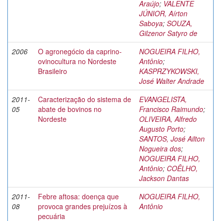
Araújo
;
VALENTE
JÚNIOR, Aírton
Saboya
;
SOUZA,
Gilzenor Satyro de
2006
O agronegócio da caprino-
NOGUEIRA FILHO,
ovinocultura no Nordeste
Antônio
;
Brasileiro
KASPRZYKOWSKI,
José Walter Andrade
2011-
Caracterização do sistema de
EVANGELISTA,
05
abate de bovinos no
Francisco Raimundo
;
Nordeste
OLIVEIRA, Alfredo
Augusto Porto
;
SANTOS, José Ailton
Nogueira dos
;
NOGUEIRA FILHO,
Antônio
;
COÊLHO,
Jackson Dantas
2011-
Febre aftosa: doença que
NOGUEIRA FILHO,
08
provoca grandes prejuízos à
Antônio
pecuária