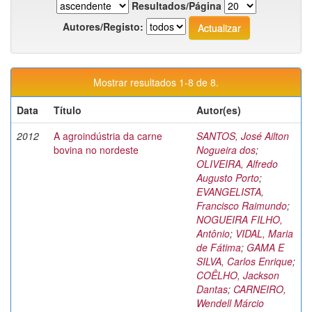
Resultados/Página
Autores/Registo:
Mostrar resultados 1-8 de 8.
Data
Título
Autor(es)
2012
A agroindústria da carne
SANTOS, José Ailton
bovina no nordeste
Nogueira dos
;
OLIVEIRA, Alfredo
Augusto Porto
;
EVANGELISTA,
Francisco Raimundo
;
NOGUEIRA FILHO,
Antônio
;
VIDAL, Maria
de Fátima
;
GAMA E
SILVA, Carlos Enrique
;
COÊLHO, Jackson
Dantas
;
CARNEIRO,
Wendell Márcio