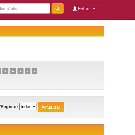
Entrar:
V
W
X
Y
Z
/Registo: