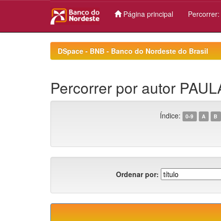
Página principal
Percorrer
Skip
navigation
DSpace - BNB - Banco do Nordeste do Brasil
Percorrer por autor PAU
Índice:
0-9
A
B
Ordenar por: