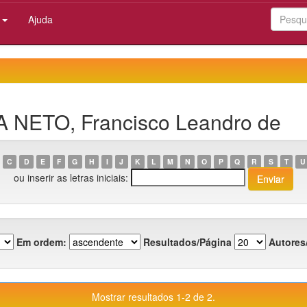
:
Ajuda
LA NETO, Francisco Leandro de
C
D
E
F
G
H
I
J
K
L
M
N
O
P
Q
R
S
T
U
ou inserir as letras iniciais:
Em ordem:
Resultados/Página
Autores
Mostrar resultados 1-2 de 2.