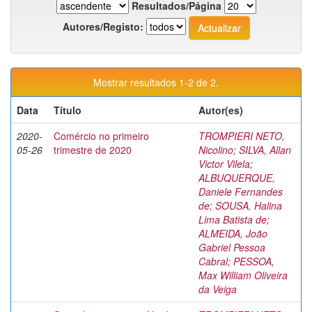
Resultados/Página
Autores/Registo:
Mostrar resultados 1-2 de 2.
Data
Título
Autor(es)
2020-
Comércio no primeiro
TROMPIERI NETO,
05-26
trimestre de 2020
Nicolino
;
SILVA, Allan
Victor Vilela
;
ALBUQUERQUE,
Daniele Fernandes
de
;
SOUSA, Halina
Lima Batista de
;
ALMEIDA, João
Gabriel Pessoa
Cabral
;
PESSOA,
Max William Oliveira
da Veiga