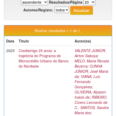
Resultados/Página
Autores/Registo:
Mostrar resultados 1-1 de 1.
Data
Título
Autor(es)
2023
Crediamigo 25 anos: a
VALENTE JUNIOR,
trajetória do Programa de
Airton Saboya
;
Microcrédito Urbano do Banco
MELO, Maria Renata
do Nordeste
Bezerra
;
CUNHA
JÚNIOR, José Maria
da
;
VIANA, Luiz
Fernando
Gonçalves
;
OLIVEIRA, Alysson
Inácio de
;
RIBEIRO,
Cícero Leonardo de
C.
;
SANTOS, Sandra
Maria dos
;