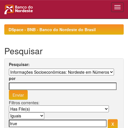
Skip
navigation
DSpace - BNB - Banco do Nordeste do Brasil
Pesquisar
Pesquisar:
por
Filtros correntes: