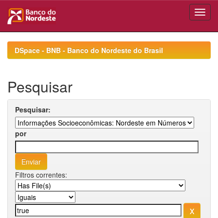
Skip
navigation
DSpace - BNB - Banco do Nordeste do Brasil
Pesquisar
Pesquisar:
por
Filtros correntes: