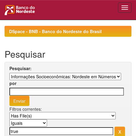
Skip
navigation
DSpace - BNB - Banco do Nordeste do Brasil
Pesquisar
Pesquisar:
por
Filtros correntes: