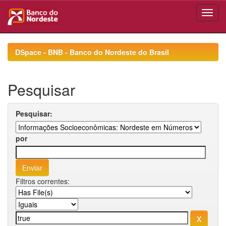
Skip
navigation
DSpace - BNB - Banco do Nordeste do Brasil
Pesquisar
Pesquisar:
por
Filtros correntes: