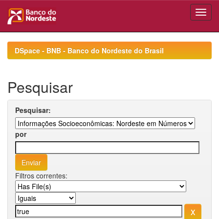
Skip
navigation
DSpace - BNB - Banco do Nordeste do Brasil
Pesquisar
Pesquisar:
por
Filtros correntes: