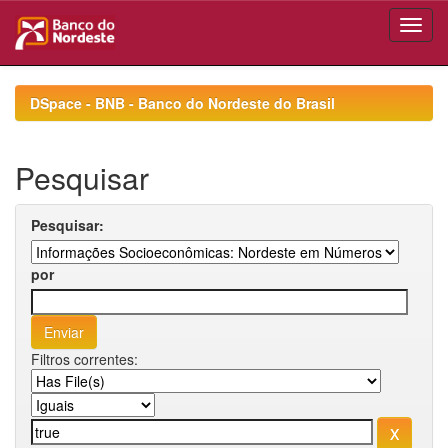
Skip
navigation
DSpace - BNB - Banco do Nordeste do Brasil
Pesquisar
Pesquisar:
por
Filtros correntes: