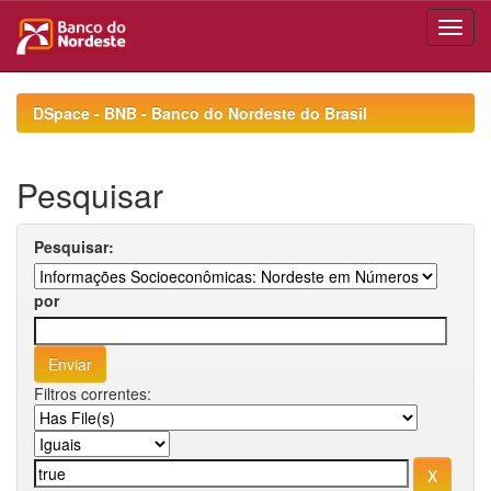
Skip
navigation
DSpace - BNB - Banco do Nordeste do Brasil
Pesquisar
Pesquisar:
por
Filtros correntes: