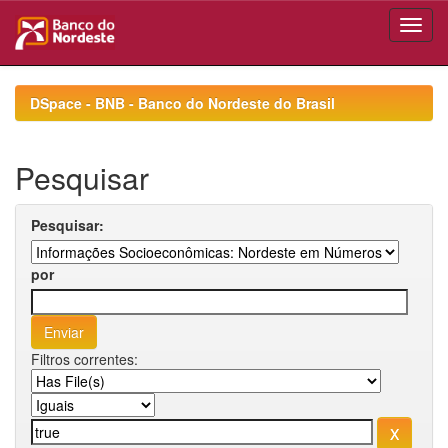
Skip
navigation
DSpace - BNB - Banco do Nordeste do Brasil
Pesquisar
Pesquisar:
por
Filtros correntes: