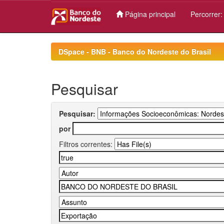
Página principal
Percorrer
Skip
navigation
DSpace - BNB - Banco do Nordeste do Brasil
Pesquisar
Pesquisar:
por
Filtros correntes: