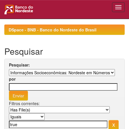
Skip
navigation
DSpace - BNB - Banco do Nordeste do Brasil
Pesquisar
Pesquisar:
por
Filtros correntes: