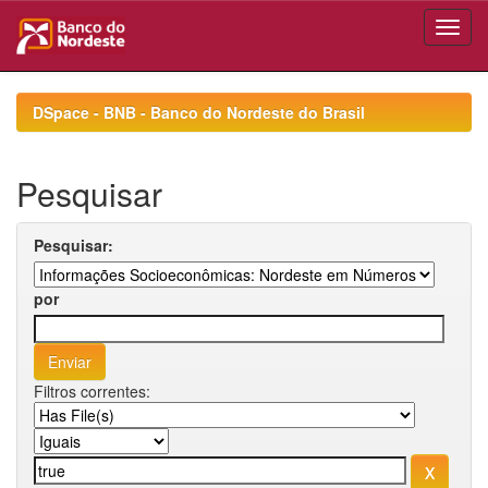
Skip
navigation
DSpace - BNB - Banco do Nordeste do Brasil
Pesquisar
Pesquisar:
por
Filtros correntes: