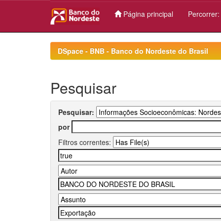
Página principal
Percorrer
Skip
navigation
DSpace - BNB - Banco do Nordeste do Brasil
Pesquisar
Pesquisar:
por
Filtros correntes: