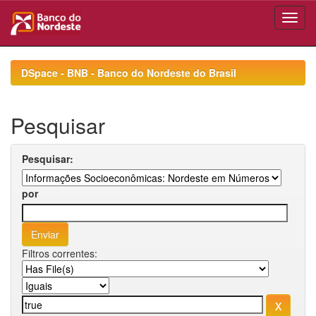
Skip
navigation
DSpace - BNB - Banco do Nordeste do Brasil
Pesquisar
Pesquisar:
por
Filtros correntes: