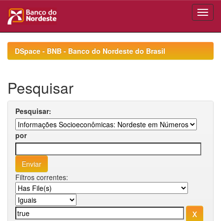
Skip
navigation
DSpace - BNB - Banco do Nordeste do Brasil
Pesquisar
Pesquisar:
por
Filtros correntes: