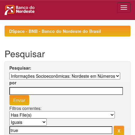
Skip
navigation
DSpace - BNB - Banco do Nordeste do Brasil
Pesquisar
Pesquisar:
por
Filtros correntes: