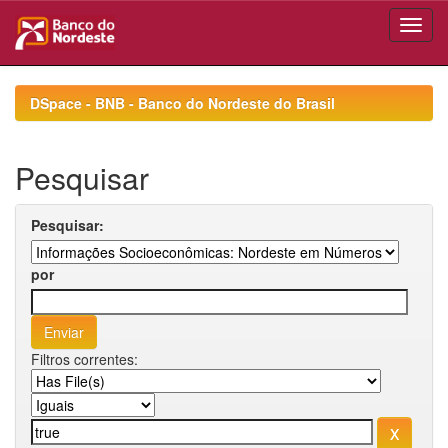
Skip
navigation
DSpace - BNB - Banco do Nordeste do Brasil
Pesquisar
Pesquisar:
por
Filtros correntes: