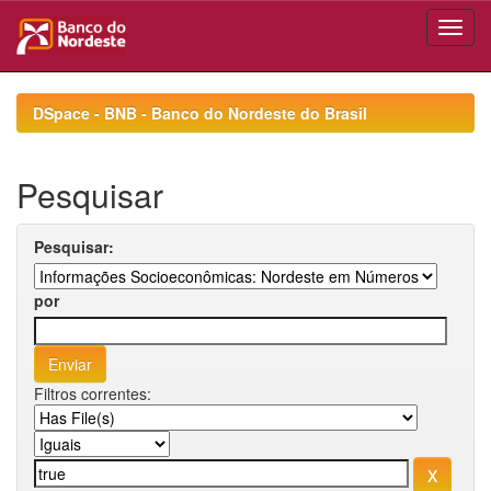
Skip
navigation
DSpace - BNB - Banco do Nordeste do Brasil
Pesquisar
Pesquisar:
por
Filtros correntes: