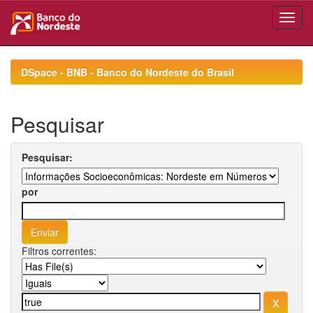
Skip
navigation
DSpace - BNB - Banco do Nordeste do Brasil
Pesquisar
Pesquisar:
por
Filtros correntes: