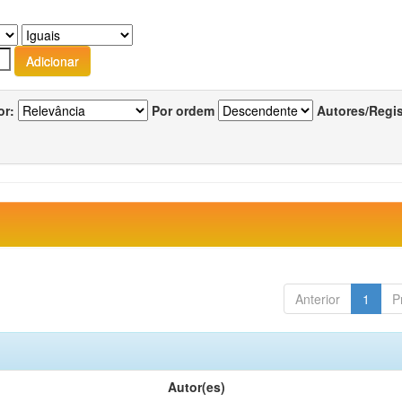
or:
Por ordem
Autores/Regi
Anterior
1
P
Autor(es)