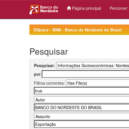
Página principal
Percorrer
Skip
navigation
DSpace - BNB - Banco do Nordeste do Brasil
Pesquisar
Pesquisar:
por
Filtros correntes: