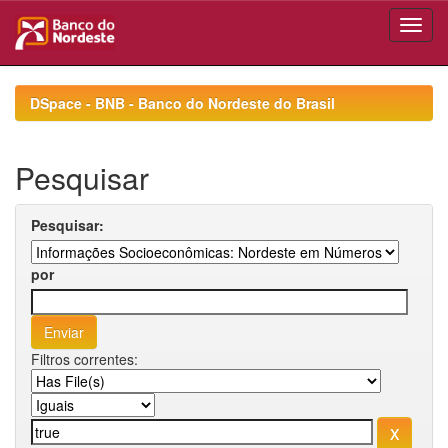
Skip
navigation
DSpace - BNB - Banco do Nordeste do Brasil
Pesquisar
Pesquisar:
por
Filtros correntes: