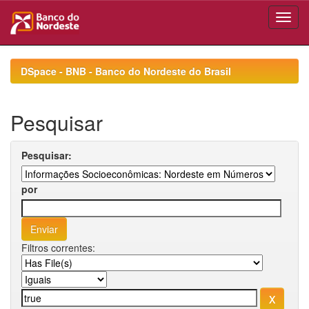
Skip
navigation
DSpace - BNB - Banco do Nordeste do Brasil
Pesquisar
Pesquisar:
por
Filtros correntes: