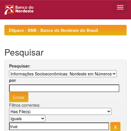
Skip
navigation
DSpace - BNB - Banco do Nordeste do Brasil
Pesquisar
Pesquisar:
por
Filtros correntes: