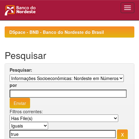
Skip
navigation
DSpace - BNB - Banco do Nordeste do Brasil
Pesquisar
Pesquisar:
por
Filtros correntes: