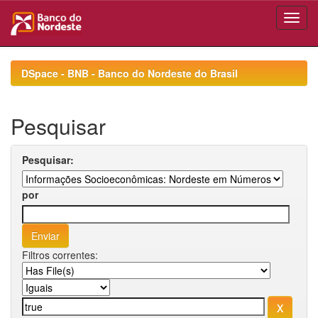
Skip
navigation
DSpace - BNB - Banco do Nordeste do Brasil
Pesquisar
Pesquisar:
por
Filtros correntes: