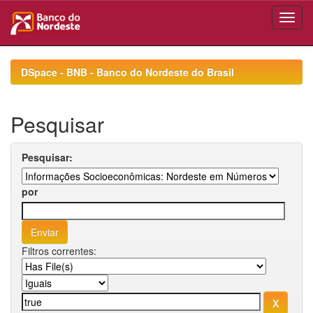
Skip
navigation
DSpace - BNB - Banco do Nordeste do Brasil
Pesquisar
Pesquisar:
por
Filtros correntes: