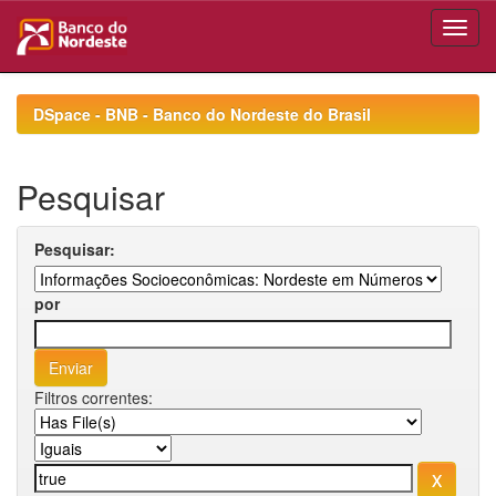
Skip
navigation
DSpace - BNB - Banco do Nordeste do Brasil
Pesquisar
Pesquisar:
por
Filtros correntes: