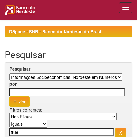
Skip
navigation
DSpace - BNB - Banco do Nordeste do Brasil
Pesquisar
Pesquisar:
por
Filtros correntes: