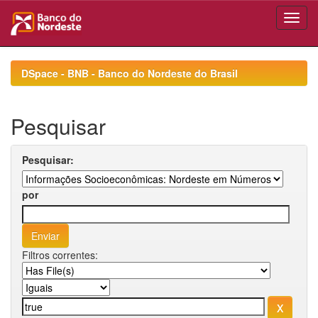
Skip
navigation
DSpace - BNB - Banco do Nordeste do Brasil
Pesquisar
Pesquisar:
por
Filtros correntes: