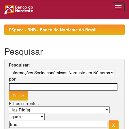
Skip
navigation
DSpace - BNB - Banco do Nordeste do Brasil
Pesquisar
Pesquisar:
por
Filtros correntes: