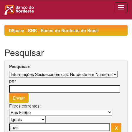
Skip
navigation
DSpace - BNB - Banco do Nordeste do Brasil
Pesquisar
Pesquisar:
por
Filtros correntes: