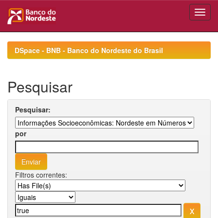
Skip
navigation
DSpace - BNB - Banco do Nordeste do Brasil
Pesquisar
Pesquisar:
por
Filtros correntes: