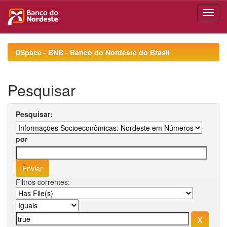
Skip
navigation
DSpace - BNB - Banco do Nordeste do Brasil
Pesquisar
Pesquisar:
por
Filtros correntes: